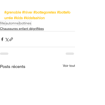
#grenoble
#hiver
#bottegoretex
#bottefo
urrée
#kids
#kidsfashion
fille
automne
bottines
Chaussures enfant dégriffées
Voir tout
Posts récents