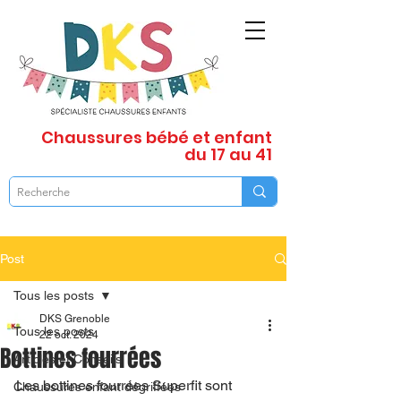
Chaussures
bébé et enfant
du 17 au 41
Post
Tous les posts
DKS Grenoble
Tous les posts
22 oct. 2024
Bottines fourrées
Articles et Conseils
Les bottines fourrées Superfit sont 
Chaussures enfant dégriffées