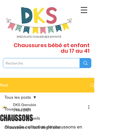
Chaussures
bébé et enfant
du 17 au 41
Post
Tous les posts
DKS Grenoble
Tous les posts
5 nov. 2021
CHAUSSONS
Articles et Conseils
Nouvelle collection de chaussons en 
Chaussures enfant dégriffées