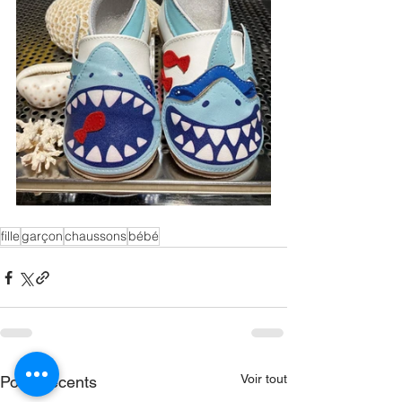
fille
garçon
chaussons
bébé
Voir tout
Posts récents