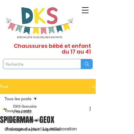
Chaussures
bébé et enfant
du 17 au 41
Post
Tous les posts
DKS Grenoble
Tous les posts
2 nov. 2022
SPIDERMAN + GEOX
Articles et Conseils
Arrivage du jour ! La collaboration 
Chaussures enfant dégriffées