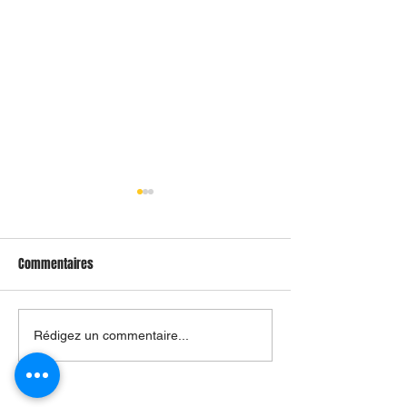
SKECHERS
Commentaires
On change de pointure...
Rédigez un commentaire...
enfin, d'adresse !